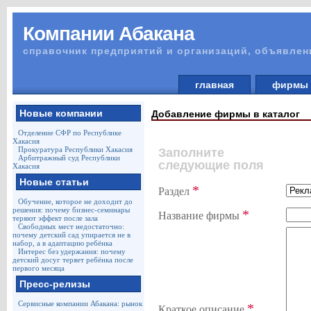
Компании Абакана
справочник предприятий и организаций, объявлен
главная
фирм
Новые компании
Добавление фирмы в каталог
Отделение СФР по Республике
Хакасия
Прокуратура Республики Хакасия
Заполните
Арбитражный суд Республики
следующие поля
Хакасия
Новые статьи
*
Раздел
Обучение, которое не доходит до
решения: почему бизнес-семинары
*
Название фирмы
теряют эффект после зала
Свободных мест недостаточно:
почему детский сад упирается не в
набор, а в адаптацию ребёнка
Интерес без удержания: почему
детский досуг теряет ребёнка после
первого месяца
Пресс-релизы
Сервисные компании Абакана: рынок
*
Краткое описание