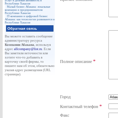
услуг и деловая активность в
Республике Хакасия
Малый бизнес Абакана: локальные
компании и предприниматели
Республики Хакасия
IT-компании и цифровой бизнес
Абакана: как технологии развиваются в
Республике Хакасия
Обратная связь
Вы можете оставить сообщение
администратору ресурса
Компании Абакана
, используя
адрес
allcompany@list.ru
. Если
Вы заметили неточности или
хотите что-то добавить в
*
Полное описание
карточку своей фирмы, то
пишите нам об этом, обязательно
указав адрес размещения (URL
страницы).
Город
*
Контактный телефон
Факс